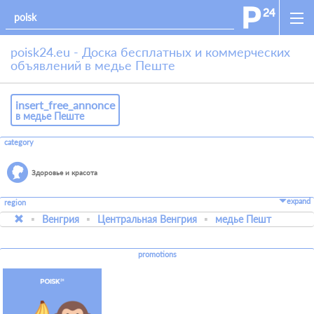
poisk24.eu - Доска бесплатных и коммерческих
объявлений в медье Пеште
insert_free_annonce
в медье Пеште
category
Здоровье и красота
expand
region
Венгрия
Центральная Венгрия
медье Пешт
promotions