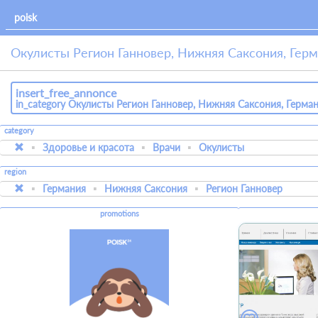
Окулисты Регион Ганновер, Нижняя Саксония, Гер
insert_free_annonce
in_category Окулисты Регион Ганновер, Нижняя Саксония, Герма
category
Здоровье и красота
Врачи
Окулисты
region
Германия
Нижняя Саксония
Регион Ганновер
promotions