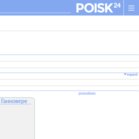
expand
promotions
 Ганновере