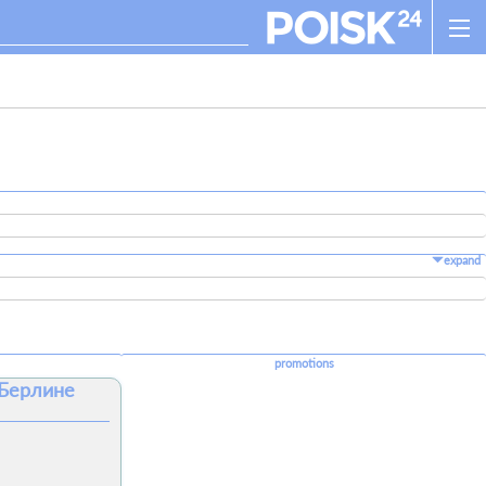
expand
promotions
 Берлине