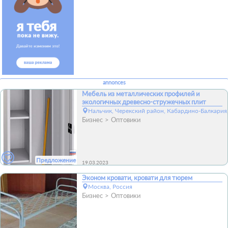
annonces
Мебель из металлических профилей и
экологичных древесно-стружечных плит
Нальчик, Черекский район, Кабардино-Балкария
Бизнес
Оптовики
Предложение
19.03.2023
Эконом кровати, кровати для тюрем
Москва, Россия
Бизнес
Оптовики