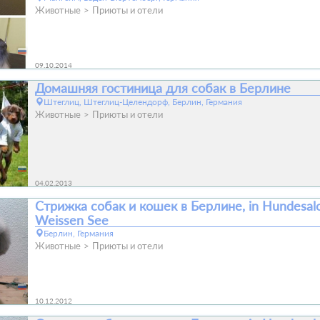
Животные
Приюты и отели
09.10.2014
Домашняя гостиница для собак в Берлине
Штеглиц, Штеглиц-Целендорф, Берлин, Германия
Животные
Приюты и отели
04.02.2013
Стрижка собак и кошек в Берлине, in Hundesal
Weissen See
Берлин, Германия
Животные
Приюты и отели
10.12.2012