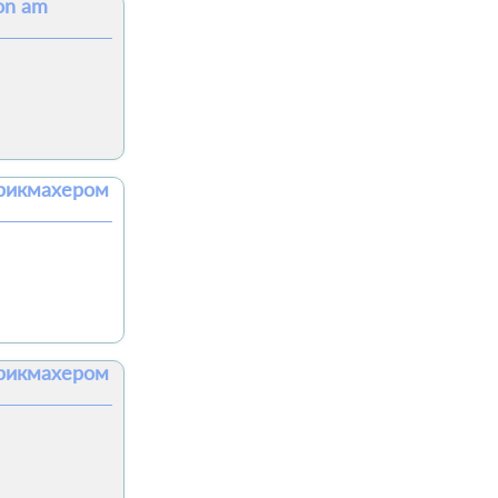
on am
арикмахером
арикмахером