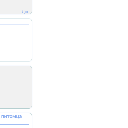
Дог
 питомца