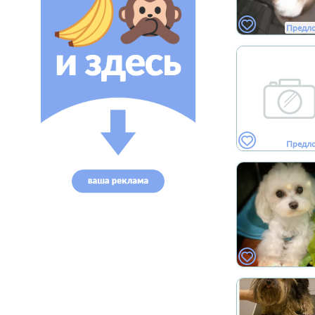
Предл
Предл