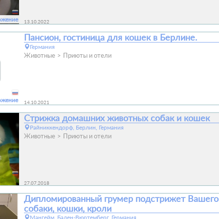
ожение
13.10.2022
Пансион, гостиница для кошек в Берлине.
Германия
Животные
Приюты и отели
ожение
14.10.2021
Стрижка домашних животных собак и кошек
Райниккендорф, Берлин, Германия
Животные
Приюты и отели
27.07.2018
Дипломированный грумер подстрижет Вашего
собаки, кошки, кроли
Мангейм, Баден-Вюртемберг, Германия