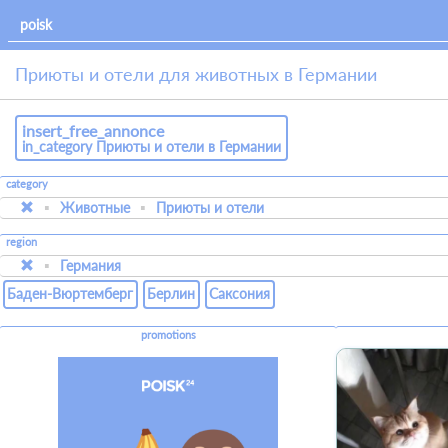
Приюты и отели для животных в Германии
insert_free_annonce
in_category Приюты и отели в Германии
category
Животные
Приюты и отели
region
Германия
Баден-Вюртемберг
Берлин
Саксония
promotions