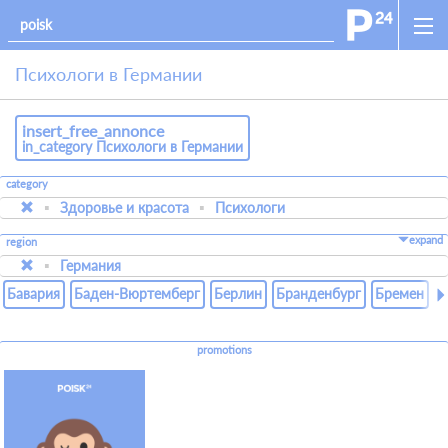
Психологи в Германии
insert_free_annonce
in_category Психологи в Германии
category
Здоровье и красота
Психологи
expand
region
Германия
Бавария
Баден-Вюртемберг
Берлин
Бранденбург
Бремен
Г
promotions