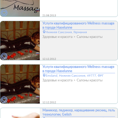
21.08.2013
Услуги квалифицированного Wellness massage
в городе Haselunne
Нижняя Саксония, Германия
Здоровье и красота
Салоны красоты
12.12.2012
Услуги квалифицированного Wellness massage
в городе Haselunne
Emsland, Нижняя Саксония, 49777, ФРГ
Здоровье и красота
Салоны красоты
12.12.2012
Mаникюр, педикюр, наращивание ресниц, гель
технологии, Gelish