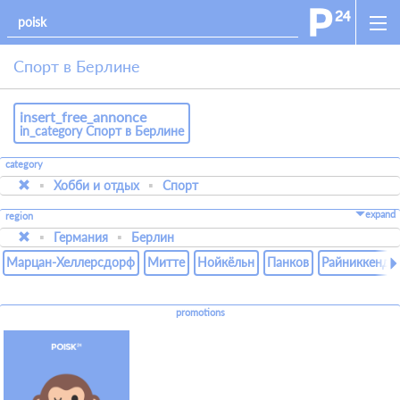
Спорт в Берлине
insert_free_annonce
in_category Спорт в Берлине
category
Хобби и отдых
Спорт
expand
region
Германия
Берлин
Марцан-Хеллерсдорф
Митте
Нойкёльн
Панков
Райниккендо
promotions