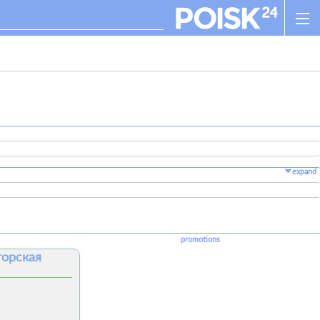
expand
promotions
торская