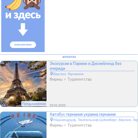
annonces
Экскурсии в Париже и Диснейленд без
очереди
Берлин, Германия
Фирмы
Турагентства
Предложение
20.01.2020
Автобус германия украина германия
Мариендорф, Темпельхоф-Шёнеберг, Берлин, Ге
Фирмы
Турагентства