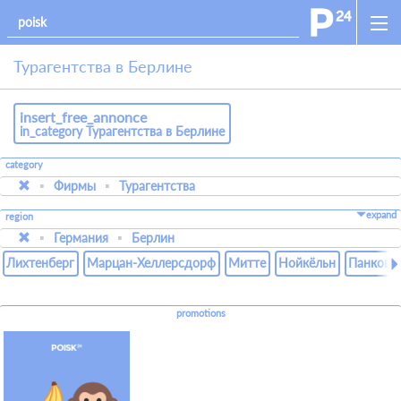
Турагентства в Берлине
insert_free_annonce
in_category Турагентства в Берлине
category
Фирмы
Турагентства
expand
region
Германия
Берлин
Лихтенберг
Марцан-Хеллерсдорф
Митте
Нойкёльн
Панков
promotions