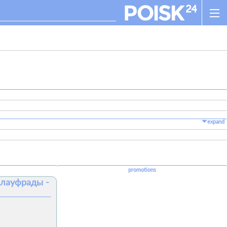
expand
promotions
 лауфрады -