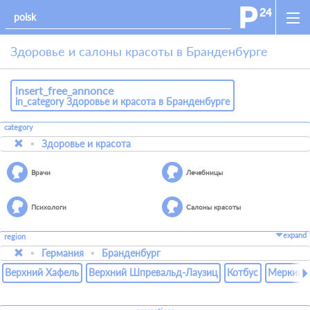
Здоровье и салоны красоты в Бранденбурге
insert_free_annonce
in_category Здоровье и красота в Бранденбурге
category
Здоровье и красота
Врачи
Лечебницы
Психологи
Салоны красоты
expand
region
Германия
Бранденбург
Верхний Хафель
Верхний Шпревальд-Лаузиц
Котбус
Меркиш-