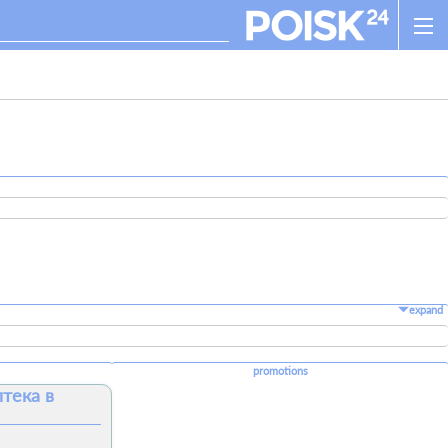
expand
promotions
птека в