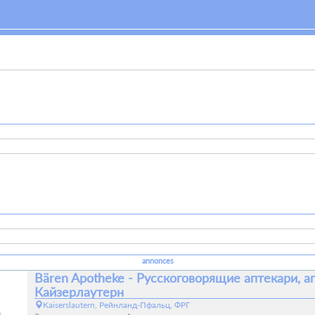
annonces
Bären Apotheke - Русскоговорящие аптекари, а
Кайзерлаутерн
Kaiserslautern, Рейнланд-Пфальц, ФРГ