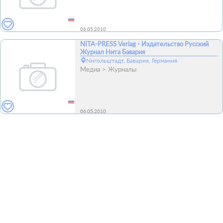
06.05.2010
NITA-PRESS Verlag - Издательство Русский
Журнал Нита Бавария
Nнгольштадт, Бавария, Германия
Медиа
Журналы
06.05.2010