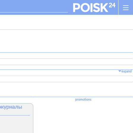
expand
promotions
 журналы