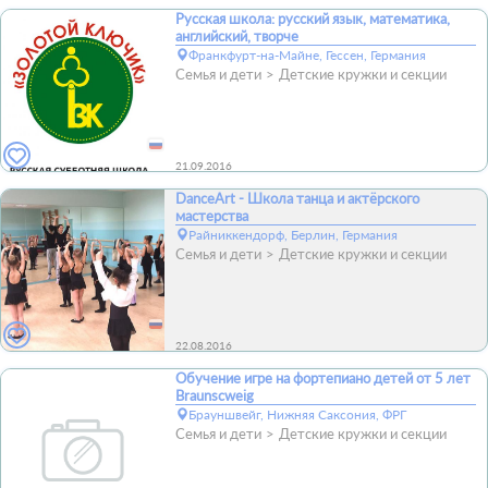
Русская школа: русский язык, математика,
английский, творче
Франкфурт-на-Майне, Гессен, Германия
Семья и дети
Детские кружки и секции
21.09.2016
DanceArt - Школа танца и актёрского
мастерства
Райниккендорф, Берлин, Германия
Семья и дети
Детские кружки и секции
22.08.2016
Обучение игре на фортепиано детей от 5 лет
Braunscweig
Брауншвейг, Нижняя Саксония, ФРГ
Семья и дети
Детские кружки и секции