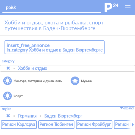
Хобби и отдых, охота и рыбалка, спорт,
путешествия в Баден-Вюртемберге
insert_free_annonce
in_category Хобби и отдых в Баден-Вюртемберге
category
Хобби и отдых
Культура, эзотерика и духовность
Музыка
Спорт
expand
region
Германия
Баден-Вюртемберг
Регион Карлсруэ
Регион Тюбинген
Регион Фрайбург
Регион Ш