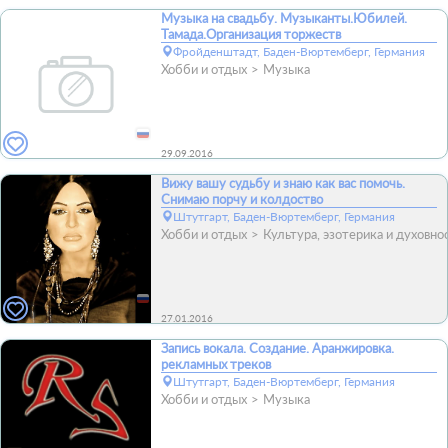
Музыка на свадьбу. Музыканты.Юбилей.
Тамада.Организация торжеств
Фройденштадт, Баден-Вюртемберг, Германия
Хобби и отдых
Музыка
29.09.2016
Вижу вашу судьбу и знаю как вас помочь.
Снимаю порчу и колдоство
Штутгарт, Баден-Вюртемберг, Германия
Хобби и отдых
Культура, эзотерика и духовно
27.01.2016
Запись вокала. Создание. Аранжировка.
рекламных треков
Штутгарт, Баден-Вюртемберг, Германия
Хобби и отдых
Музыка