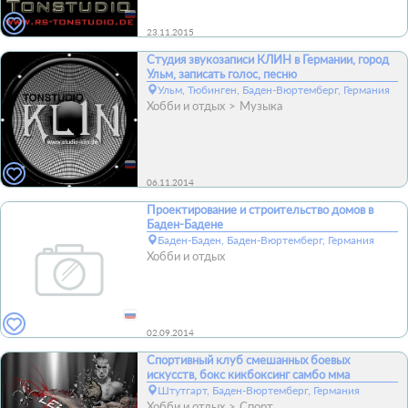
23.11.2015
Студия звукозаписи КЛИН в Германии, город
Ульм, записать голос, песню
Ульм, Тюбинген, Баден-Вюртемберг, Германия
Хобби и отдых
Музыка
06.11.2014
Проектирование и строительство домов в
Баден-Бадене
Баден-Баден, Баден-Вюртемберг, Германия
Хобби и отдых
02.09.2014
Спортивный клуб смешанных боевых
искусств, бокс кикбоксинг самбо мма
Штутгарт, Баден-Вюртемберг, Германия
Хобби и отдых
Спорт