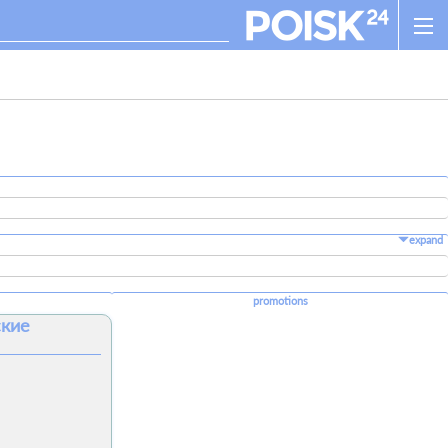
expand
promotions
ские