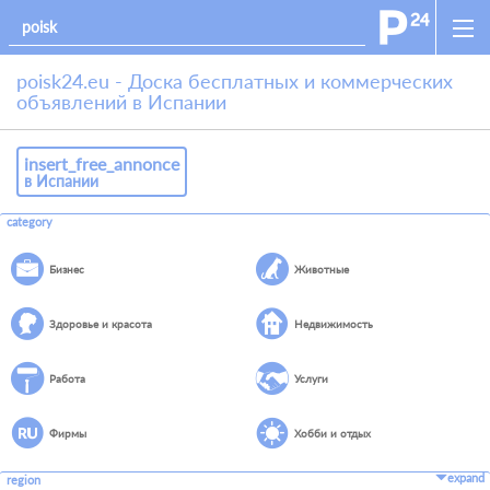
poisk24.eu - Доска бесплатных и коммерческих
объявлений в Испании
insert_free_annonce
в Испании
category
Бизнес
Животные
Здоровье и красота
Недвижимость
Работа
Услуги
Фирмы
Хобби и отдых
expand
region