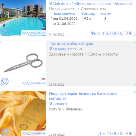
Club de Golf Villamartín, calle Alisios, Urbanizac
Недвижимость
Апартаменты
Дата действия
Площадь
Комнат
from 01.06.2021
92 m²
3
to 01.06.2022
Предложение
Фикс
150.000,00
EUR
04.06.2021
Tijeras para uñas Solingen
Мадрид, Испания
Здоровье и красота
Салоны красоты
Предложение
23.05.2021
Ищу партнёров. Бизнес на банковских
металлах
Испания
Услуги
Финансы
Предложение
Дог
1.000,00
EUR
10.09.2020