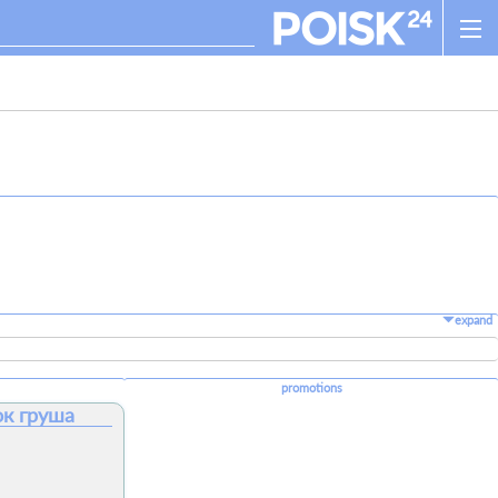
expand
promotions
ок груша