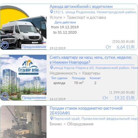
Аренда автомобилей с водителем
192/1, улица Родионова, Нижегородский район,
Услуги
Транспорт и доставка
Дата действия
from 19.12.2019
to 31.12.2020
(
550,00 RUB
)
Предложение
От
6,64 EUR
19.12.2019
Снять квартиру на часы, ночь, сутки, неделю.
в Нижнем Новгороде?
улица Карла Маркса 60, Канавинский район, Ни
Недвижимость
Квартиры
Тип сделки
Площадь
Комнат
аренда
70 m²
2
(
1.599,00 RUB
)
Предложение
От
19,31 EUR
16.12.2019
Продам станок координатно-расточной
2Е450АФ1
Пермский край, Приволжский федеральный окру
Бизнес
Оборудование