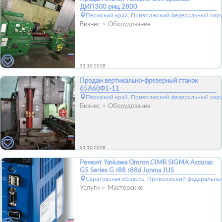
ДИП300 рмц 2800
Пермский край, Приволжский федеральный окру
Бизнес
Оборудование
31.10.2018
Продам вертикально-фрезерный станок
65А60Ф1-11
Пермский край, Приволжский федеральный окру
Бизнес
Оборудование
31.10.2018
Ремонт Yaskawa Omron CIMR SIGMA Accurax
G5 Series G r88 r88d Junma JUS
Саратовская область, Приволжский федеральный
Услуги
Мастерские