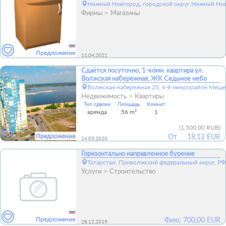
Нижний Новгород, городской округ Нижний Нов
Фирмы
Магазины
Предложение
11.04.2021
Сдаётся посуточно, 1-комн. квартира ул.
Волжская набережная, ЖК Седьмое небо
Волжская набережная 25, 6-й микрорайон Мещер
Недвижимость
Квартиры
Тип сделки
Площадь
Комнат
аренда
56 m²
1
(
1.500,00 RUB
)
Предложение
От
18,12 EUR
14.03.2020
Горизонтально направленное бурение
Татарстан, Приволжский федеральный округ, РФ
Услуги
Строительство
Предложение
Фикс
700,00
EUR
28.12.2019