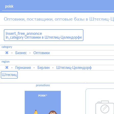
Оптовики, поставщики, оптовые базы в Штеглиц-
insert_free_annonce
in_category Оптовики в Штеглиц-Целендорфе
category
Бизнес
Оптовики
region
Германия
Берлин
Штеглиц-Целендорф
Штеглиц
promotions