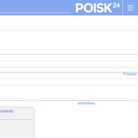
expand
promotions
рлине