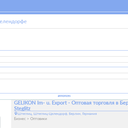
Целендорфе
annonces
GELIKON Im- u. Export - Oптовая торговля в Бе
Steglitz
Штеглиц, Штеглиц-Целендорф, Берлин, Германия
Бизнес
Оптовики