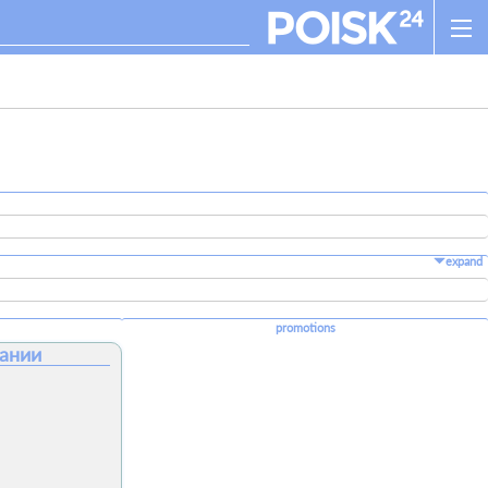
expand
promotions
мании