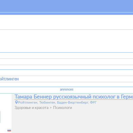
ойтлинген
annonces
Тамара Беннер русскоязычный психолог в Гер
Ройтлинген, Тюбинген, Баден-Вюртемберг, ФРГ
Здоровье и красота
Психологи