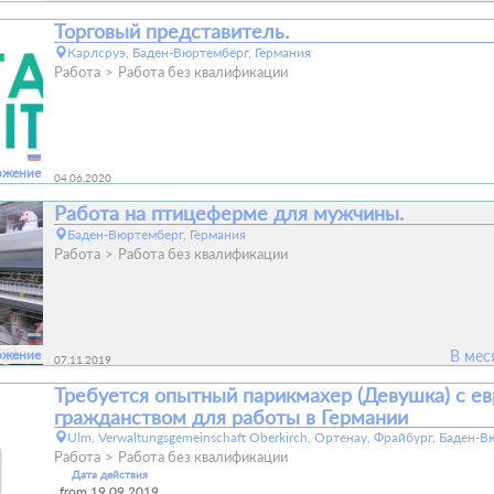
Торговый представитель.
Карлсруэ, Баден-Вюртемберг, Германия
Работа
Работа без квалификации
ожение
04.06.2020
Работа на птицеферме для мужчины.
Баден-Вюртемберг, Германия
Работа
Работа без квалификации
ожение
В мес
07.11.2019
Требуется опытный парикмахер (Девушка) с е
гражданством для работы в Германии
Ulm, Verwaltungsgemeinschaft Oberkirch, Ортенау, Фрайбург, Баден-
Работа
Работа без квалификации
Дата действия
from 19.09.2019