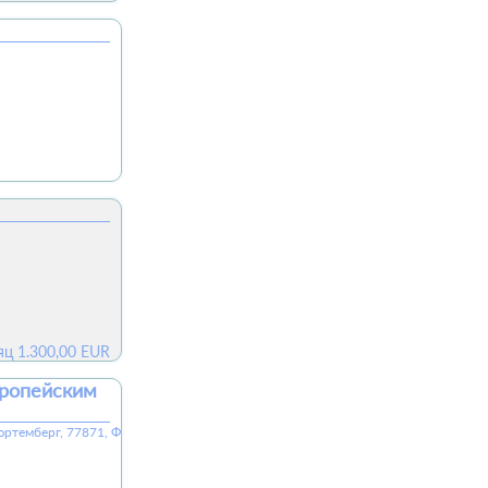
яц
1.300,00
EUR
вропейским
Вюртемберг, 77871, ФРГ