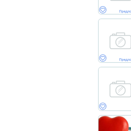
Предл
Предл