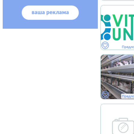
Предл
Предл