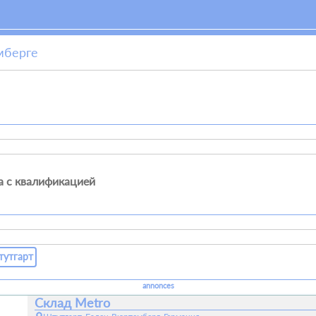
мберге
а с квалификацией
тутгарт
annonces
Склад Metro