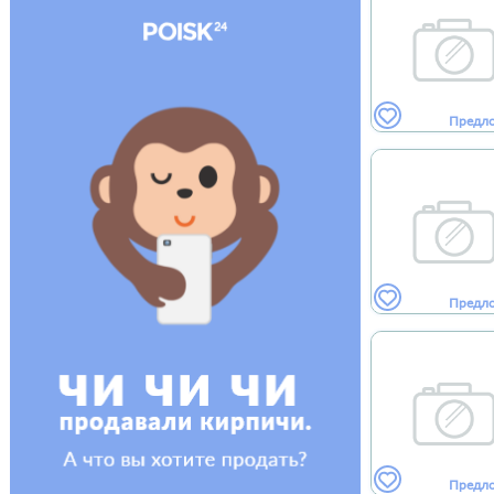
Предл
Предл
Предл