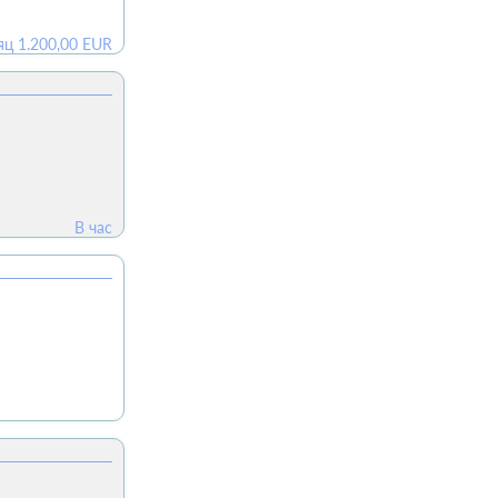
яц
1.200,00
EUR
В час