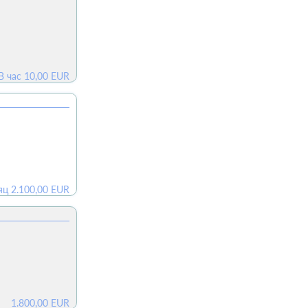
В час
10,00
EUR
яц
2.100,00
EUR
1.800,00
EUR