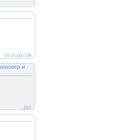
От
15,00
EUR
анновер и
Дог