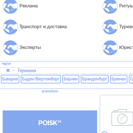
Реклама
Ритуа
Транспорт и доставка
Туриз
Эксперты
Юрис
region
Германия
Бавария
Баден-Вюртемберг
Берлин
Бранденбург
Бремен
Г
promotions