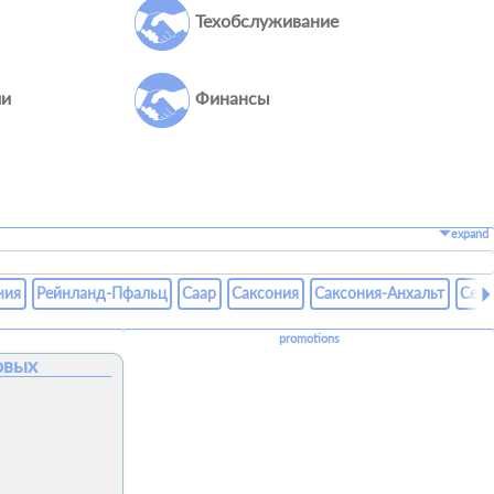
Техобслуживание
ми
Финансы
expand
ния
Рейнланд-Пфальц
Саар
Саксония
Саксония-Анхальт
Севе
promotions
овых