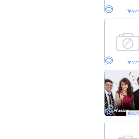
Предл
Предл
Предл