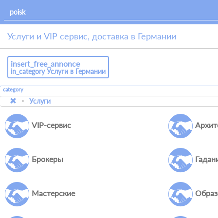
Услуги и VIP сервис, доставка в Германии
insert_free_annonce
in_category Услуги в Германии
category
Услуги
VIP-сервис
Архит
Брокеры
Гадан
Мастерские
Образ