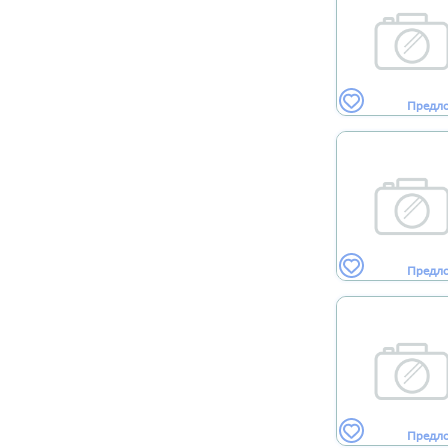
Предл
Предл
Предл