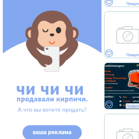
Предл
Предл
Предл