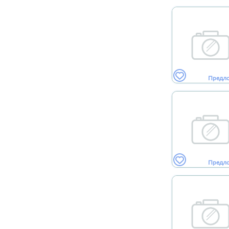
Предл
Предл