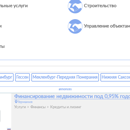
льные услуги
Строительство
м
Управление объекта
ты
амбург
Гессен
Мекленбург-Передняя Померания
Нижняя Саксо
annonces
Финансирование недвижимости под 0,95% год
Германия
Услуги
Финансы
Кредиты и лизинг