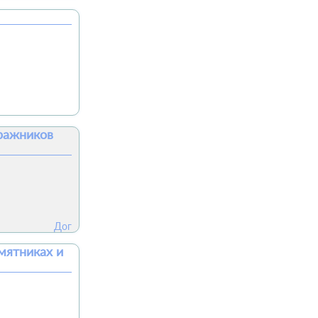
Бражников
Дог
мятниках и