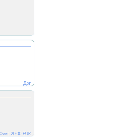
Дог
Фикс
20,00
EUR