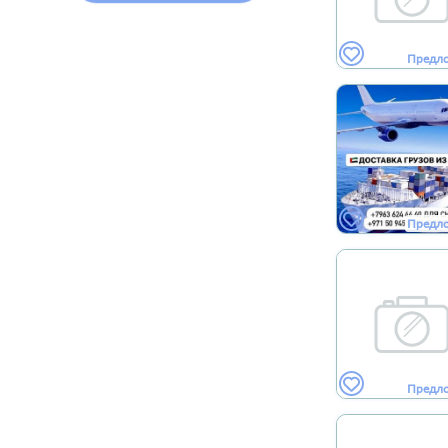
Предл
Предл
Предл