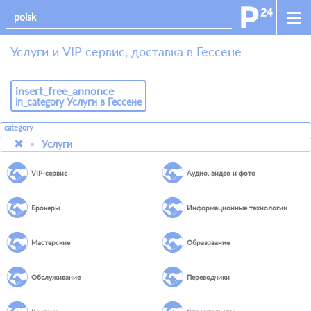
Услуги и VIP сервис, доставка в Гессене
insert_free_annonce
in_category Услуги в Гессене
category
Услуги
VIP-сервис
Аудио, видео и фото
Брокеры
Информационные технологии
Мастерские
Образование
Обслуживание
Переводчики