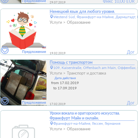
Предложение
Фикс
10,00
EUR
29.07.2019
Немецкий язык для любого уровня.
Westend Süd, Франкфурт-на-Майне, Дармштадт, Г
Услуги
Образование
Предложение
Дог
19.02.2019
Помощь с транспортом
109, Kaiserstraße, Offenbach am Main, Оффенбах,
Услуги
Транспорт и доставка
Дата действия
from 17.02.2019
to 17.09.2019
Предложение
Дог
17.02.2019
Уроки вокала и ораторского искусства.
Франкфурт Майн и онлайн.
Франкфурт-на-Майне, Гессен, Германия
Услуги
Образование