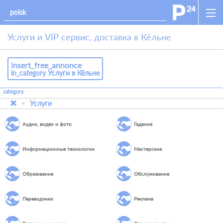
Услуги и VIP сервис, доставка в Кёльне
insert_free_annonce
in_category Услуги в Кёльне
category
Услуги
Аудио, видео и фото
Гадание
Информационные технологии
Мастерские
Образование
Обслуживание
Переводчики
Реклама