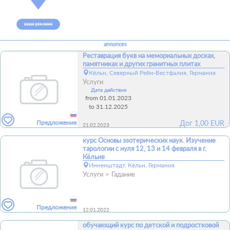
annonces
Реставрация букв на мемориальных досках,
памятниках и других гранитных плитах
Кёльн, Северный Рейн-Вестфалия, Германия
Услуги
Дата действия
from 01.01.2023
to 31.12.2025
Предложение
Дог
1,00
EUR
21.02.2023
курс Основы эзотерических наук. Изучение
тарологии с нуля 12, 13 и 14 февраля в г.
Кёльне
Инненштадт, Кёльн, Германия
Услуги
Гадание
Предложение
12.01.2022
обучающий курс по детской и подростковой