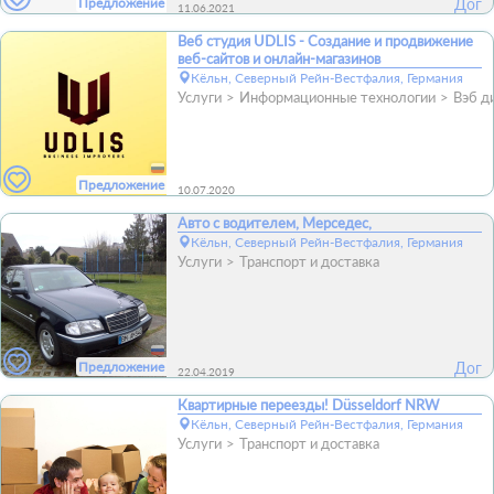
Предложение
Дог
11.06.2021
Веб студия UDLIS - Создание и продвижение
веб-сайтов и онлайн-магазинов
Кёльн, Северный Рейн-Вестфалия, Германия
Услуги
Информационные технологии
Вэб д
Предложение
10.07.2020
Авто с водителем, Мерседес,
Кёльн, Северный Рейн-Вестфалия, Германия
Услуги
Транспорт и доставка
Предложение
Дог
22.04.2019
Квартирные переезды! Düsseldorf NRW
Кёльн, Северный Рейн-Вестфалия, Германия
Услуги
Транспорт и доставка