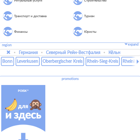
Ритуальные услуги
Строительство
Транспорт и доставка
Туризм
Финансы
Юристы
expand
region
Германия
Северный Рейн-Вестфалия
Кёльн
Bonn
Leverkusen
Oberbergischer Kreis
Rhein-Sieg-Kreis
Rheinisc
promotions