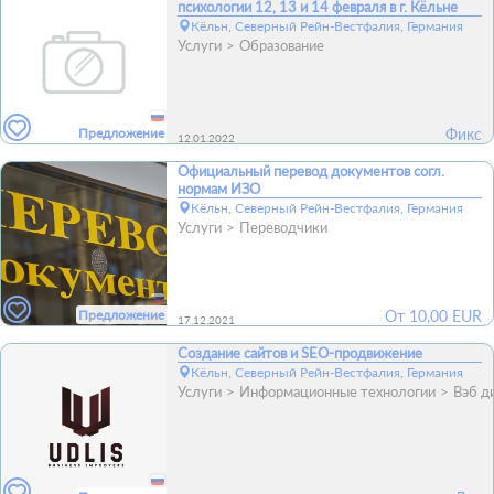
психологии 12, 13 и 14 февраля в г. Кёльне
Кёльн, Северный Рейн-Вестфалия, Германия
Услуги
Образование
Предложение
Фикс
12.01.2022
Официальный перевод документов согл.
нормам ИЗО
Кёльн, Северный Рейн-Вестфалия, Германия
Услуги
Переводчики
Предложение
От
10,00
EUR
17.12.2021
Создание сайтов и SEO-продвижение
Кёльн, Северный Рейн-Вестфалия, Германия
Услуги
Информационные технологии
Вэб д