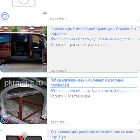
05.11.2016
Поездки до ближайшей границы с Украиной и
обратно
Московская область, Центральный федеральный
Услуги
Транспорт и доставка
23.05.2016
Гибка алюминиевых оконных и дверных
профилей
Московская область, Центральный федеральный
Услуги
Мастерские
12.05.2016
Установим программное обеспечение на ваш
ноутбук