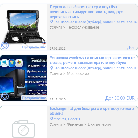
Персональный компьютер и ноутбук
починить, антивирус поставить, виндоус
переустановить
Варшавское шоссе (дублёр), район Чертаново 
Услуги
Техобслуживание
Предложение
Дог
19.01.2021
Установка windows на компьютер в комплекте
с офис, ремонт компьютера или ноутбука
Варшавское шоссе (дублёр), район Чертаново 
Услуги
Мастерские
Предложение
Дог
30,00
EUR
12.12.2020
Exchanger.ltd для быстрого и круглосуточного
обмена
Москва, Россия
Услуги
Финансы
Бухгалтерия