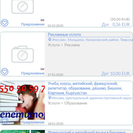
(
30,00 RUB
)
Предложение
Дог
0,36 EUR
02.02.2020
Рекламные услуги
«Россия», Мокшино, Конаковский район, Тверска
Услуги
Реклама
Предложение
Дог
10,00
EUR
27.01.2020
Учеба, курсы, английский, французский,
репетитор, образование, дёшево, Бишкек,
Киргизия, Кыргызстан
Москва, Центральный административный округ,
Услуги
Образование
Предложение
18.01.2020
Французский и английский языки в Бишкеке