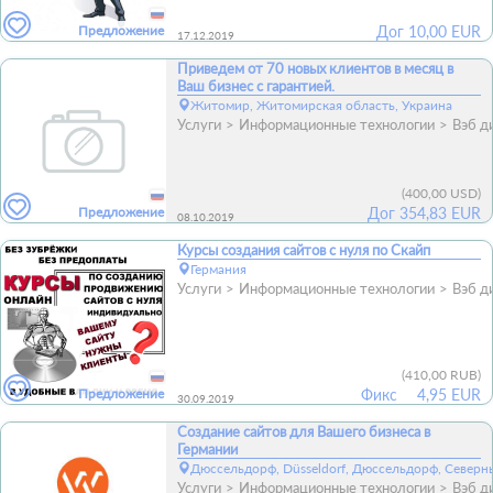
Предложение
Дог
10,00
EUR
17.12.2019
Приведем от 70 новых клиентов в месяц в
Ваш бизнес с гарантией.
Житомир, Житомирская область, Украина
Услуги
Информационные технологии
Вэб д
(
400,00 USD
)
Предложение
Дог
354,83 EUR
08.10.2019
Курсы создания сайтов с нуля по Скайп
Германия
Услуги
Информационные технологии
Вэб д
(
410,00 RUB
)
Предложение
Фикс
4,95 EUR
30.09.2019
Создание сайтов для Вашего бизнеса в
Германии
Дюссельдорф, Düsseldorf, Дюссельдорф, Северн
Услуги
Информационные технологии
Вэб д