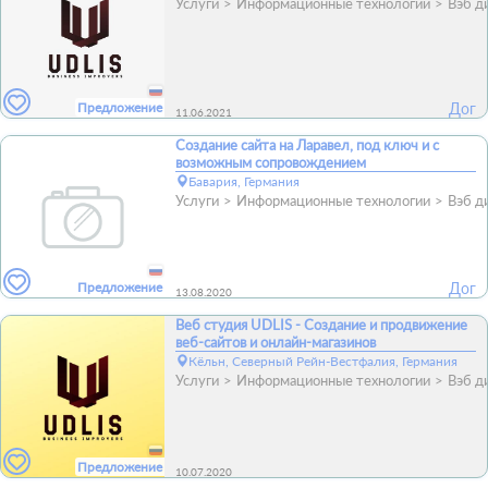
Услуги
Информационные технологии
Вэб д
Предложение
Дог
11.06.2021
Создание сайта на Ларавел, под ключ и с
возможным сопровождением
Бавария, Германия
Услуги
Информационные технологии
Вэб д
Предложение
Дог
13.08.2020
Веб студия UDLIS - Создание и продвижение
веб-сайтов и онлайн-магазинов
Кёльн, Северный Рейн-Вестфалия, Германия
Услуги
Информационные технологии
Вэб д
Предложение
10.07.2020