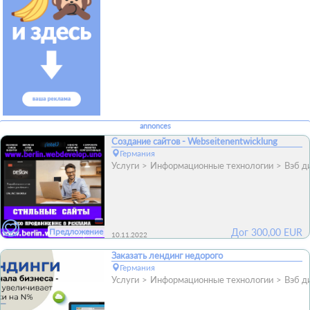
annonces
Создание сайтов - Webseitenentwicklung
Германия
Услуги
Информационные технологии
Вэб д
Предложение
Дог
300,00
EUR
10.11.2022
Заказать лендинг недорого
Германия
Услуги
Информационные технологии
Вэб д