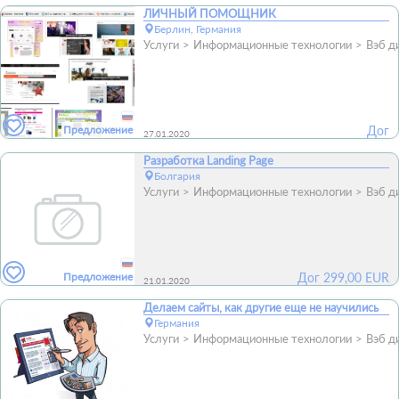
ЛИЧНЫЙ ПОМОЩНИК
Берлин, Германия
Услуги
Информационные технологии
Вэб д
Предложение
Дог
27.01.2020
Разработка Landing Page
Болгария
Услуги
Информационные технологии
Вэб д
Предложение
Дог
299,00
EUR
21.01.2020
Делаем сайты, как другие еще не научились
Германия
Услуги
Информационные технологии
Вэб д