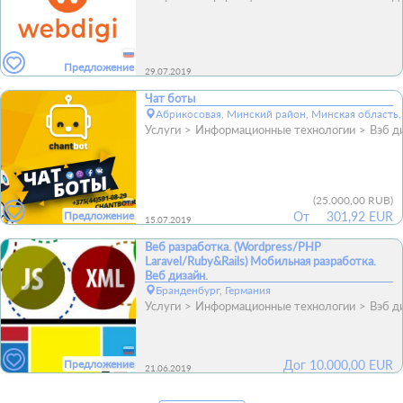
Предложение
29.07.2019
Чат боты
Абрикосовая, Минский район, Минская область,
Услуги
Информационные технологии
Вэб д
(
25.000,00 RUB
)
Предложение
От
301,92 EUR
15.07.2019
Веб разработка. (Wordpress/PHP
Laravel/Ruby&Rails) Мобильная разработка.
Веб дизайн.
Бранденбург, Германия
Услуги
Информационные технологии
Вэб д
Предложение
Дог
10.000,00
EUR
21.06.2019