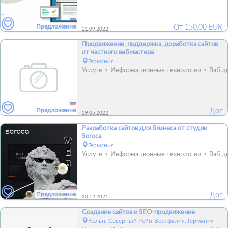
Предложение
От
150,00
EUR
21.09.2022
Продвижение, поддержка, доработка сайтов
от частного вебмастера
Германия
Услуги
Информационные технологии
Вэб д
Предложение
Дог
29.05.2022
Разработка сайтов для бизнеса от студии
Soroca
Германия
Услуги
Информационные технологии
Вэб д
Предложение
Дог
30.12.2021
Создание сайтов и SEO-продвижение
Кёльн, Северный Рейн-Вестфалия, Германия