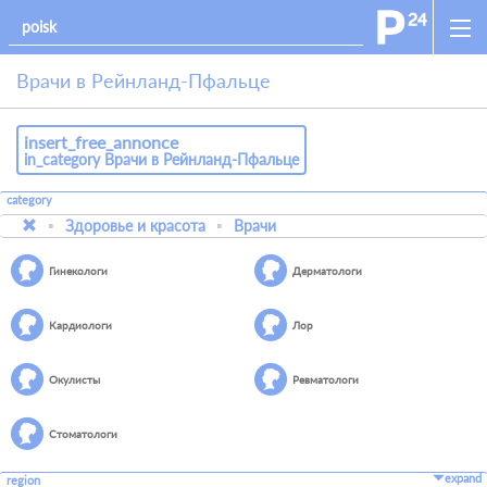
Врачи в Рейнланд-Пфальце
insert_free_annonce
in_category Врачи в Рейнланд-Пфальце
category
Здоровье и красота
Врачи
Гинекологи
Дерматологи
Кардиологи
Лор
Окулисты
Ревматологи
Стоматологи
expand
region