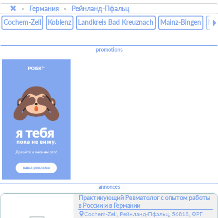
Германия
Рейнланд-Пфальц
Cochem-Zell
Koblenz
Landkreis Bad Kreuznach
Mainz-Bingen
Ma
promotions
annonces
Практикующий Ревматолог с опытом работы
в России и в Германии
Cochem-Zell, Рейнланд-Пфальц, 56818, ФРГ