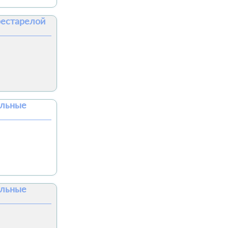
естарелой
альные
альные