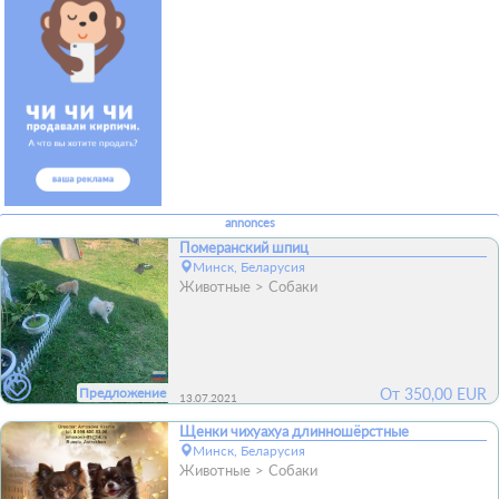
annonces
Померанский шпиц
Минск, Беларусия
Животные
Собаки
Предложение
От
350,00
EUR
13.07.2021
Щенки чихуахуа длинношёрстные
Минск, Беларусия
Животные
Собаки