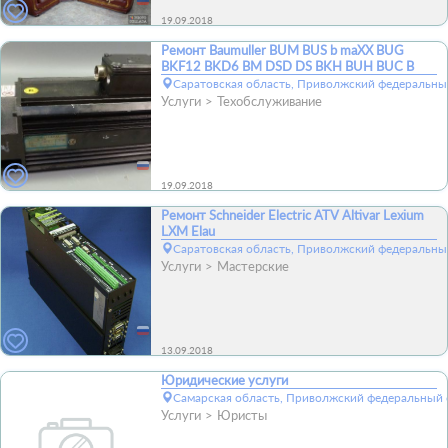
19.09.2018
Ремонт Baumuller BUM BUS b maXX BUG
BKF12 BKD6 BM DSD DS BKH BUH BUC B
Саратовская область, Приволжский федеральный
Услуги
Техобслуживание
19.09.2018
Ремонт Schneider Electric ATV Altivar Lexium
LXM Elau
Саратовская область, Приволжский федеральный
Услуги
Мастерские
13.09.2018
Юридические услуги
Самарская область, Приволжский федеральный о
Услуги
Юристы