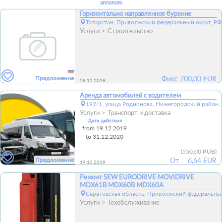
annonces
Горизонтально направленное бурение
Татарстан, Приволжский федеральный округ, РФ
Услуги
Строительство
Предложение
Фикс
700,00
EUR
28.12.2019
Аренда автомобилей с водителем
192/1, улица Родионова, Нижегородский район,
Услуги
Транспорт и доставка
Дата действия
from 19.12.2019
to 31.12.2020
(
550,00 RUB
)
Предложение
От
6,64 EUR
19.12.2019
Ремонт SEW EURODRIVE MOVIDRIVE
MDX61B MDX60B MDX60A
Саратовская область, Приволжский федеральный
Услуги
Техобслуживание