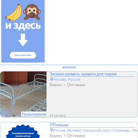
annonces
Эконом кровати, кровати для тюрем
Москва, Россия
Бизнес
Оптовики
Предложение
17.12.2022
ППмешки
Россия, Беляево, городской округ Луховицы, Мо
Бизнес
Оптовики