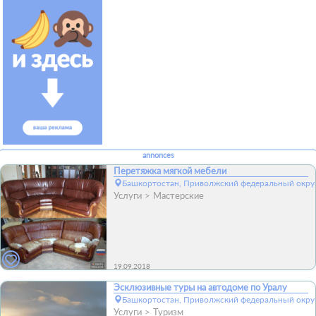
annonces
Перетяжка мягкой мебели
Башкортостан, Приволжский федеральный округ
Услуги
Мастерские
19.09.2018
Эсклюзивные туры на автодоме по Уралу
Башкортостан, Приволжский федеральный округ
Услуги
Туризм